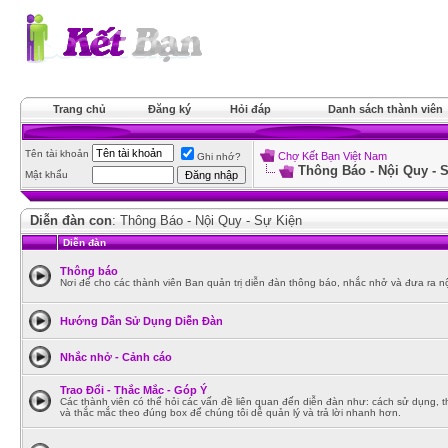
Trang chủ
Đăng ký
Hỏi đáp
Danh sách thành viên
Tên tài khoản
Chợ Kết Bạn Việt Nam
Ghi nhớ?
Thông Báo - Nội Quy - 
Mật khẩu
Diễn đàn con
: Thông Báo - Nội Quy - Sự Kiện
Diễn đàn
Thông báo
Nơi để cho các thành viên Ban quản trị diễn đàn thông báo, nhắc nhở và đưa ra nộ
Hướng Dẫn Sử Dụng Diễn Đàn
Nhắc nhở - Cảnh cáo
Trao Đổi - Thắc Mắc - Góp Ý
Các thành viên có thể hỏi các vấn đề liên quan đến diễn đàn như: cách sử dụng, t
và thắc mắc theo đúng box để chúng tôi dễ quản lý và trả lời nhanh hơn.