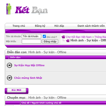
Trang chủ
Đăng ký
Hỏi đáp
Danh sách thành viên
Tên tài khoản
Chợ Kết Bạn Việt Nam
>
Thông Báo
Ghi nhớ?
Hình ảnh - Sự kiện - Off
Mật khẩu
Diễn đàn con
: Hình ảnh - Sự kiện - Offline
Diễn đàn
Sự Kiện Họp Mặt Offline
Chúc mừng Sinh Nhật
Chuyên mục
: Hình ảnh - Sự kiện - Offline
Chủ đề
/
Người khởi xướng chủ đề