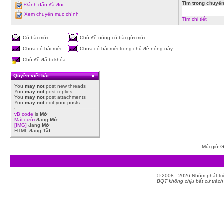
Tìm trong chuyê
Đánh dấu đã đọc
Xem chuyên mục chính
Tìm chi tiết
Có bài mới
Chủ đề nóng có bài gửi mới
Chưa có bài mới
Chưa có bài mới trong chủ đề nóng này
Chủ đề đã bị khóa
Quyền viết bài
You
may not
post new threads
You
may not
post replies
You
may not
post attachments
You
may not
edit your posts
vB code
is
Mở
Mặt cười
đang
Mở
[IMG]
đang
Mở
HTML đang
Tắt
Múi giờ G
© 2008 - 2026 Nhóm phát t
BQT không chịu bất cứ trách 