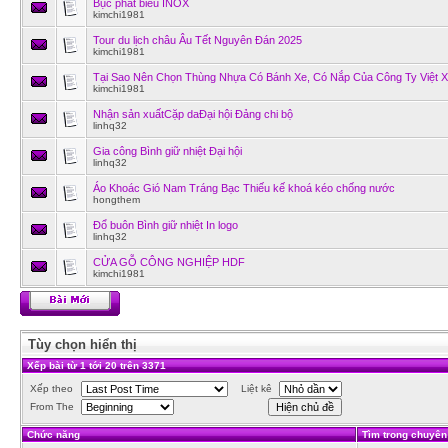
Bục phát biểu INOX
kimchi1981
Tour du lịch châu Âu Tết Nguyên Đán 2025
kimchi1981
Tại Sao Nên Chọn Thùng Nhựa Có Bánh Xe, Có Nắp Của Công Ty Việt 
kimchi1981
Nhận sản xuấtCặp daĐại hội Đảng chi bộ
linhq32
Gia công Bình giữ nhiệt Đại hội
linhq32
Áo Khoác Gió Nam Tráng Bạc Thiếu kế khoá kéo chống nước
hongthem
Đổ buôn Bình giữ nhiệt In logo
linhq32
CỬA GỖ CÔNG NGHIỆP HDF
kimchi1981
Tùy chọn hiển thị
Xếp bài từ 1 tới 20 trên 3371
Xếp theo
Liệt kê
From The
Chức năng
Tìm trong chuyê