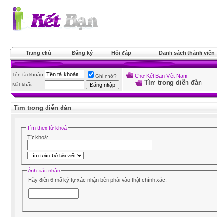
Trang chủ
Đăng ký
Hỏi đáp
Danh sách thành viên
Tên tài khoản
Chợ Kết Bạn Việt Nam
Ghi nhớ?
Tìm trong diễn đàn
Mật khẩu
Tìm trong diễn đàn
Tìm theo từ khoá
Từ khoá:
Ảnh xác nhận
Hãy điền 6 mã ký tự xác nhận bên phải vào thật chính xác.